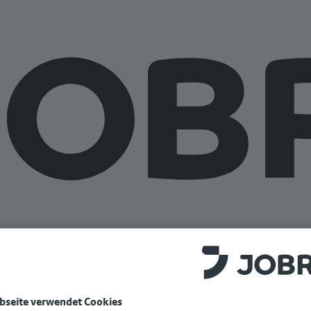
e auf
www.jobrad.org
.