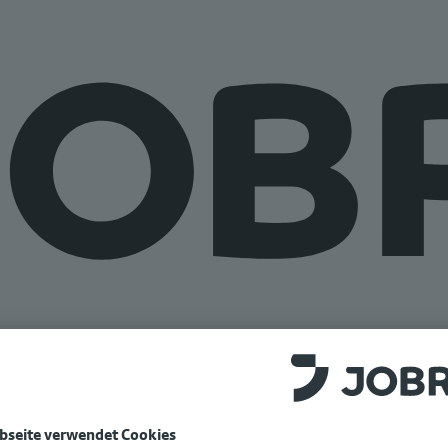
e auf
www.jobrad.org
.