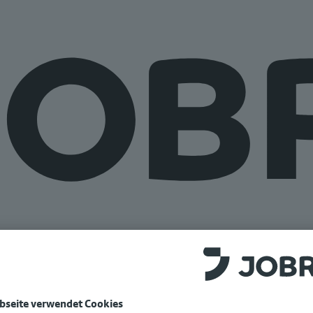
e auf
www.jobrad.org
.