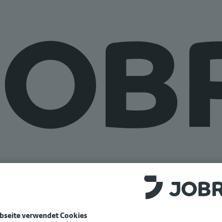
e auf
www.jobrad.org
.